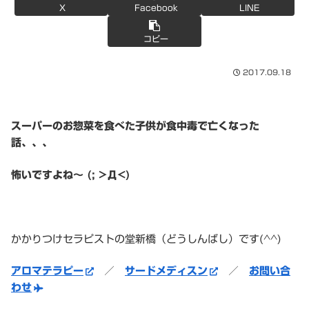
X
Facebook
LINE
コピー
2017.09.18
スーパーのお惣菜を食べた子供が食中毒で亡くなった
話、、、
怖いですよね〜 (; >Д<)
かかりつけセラピストの堂新橋（どうしんばし）です(^^)
アロマテラピー
／
サードメディスン
／
お問い合
わせ