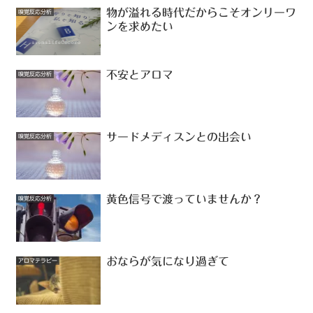
物が溢れる時代だからこそオンリーワ
嗅覚反応分析
ンを求めたい
不安とアロマ
嗅覚反応分析
サードメディスンとの出会い
嗅覚反応分析
黄色信号で渡っていませんか？
嗅覚反応分析
おならが気になり過ぎて
アロマテラピー