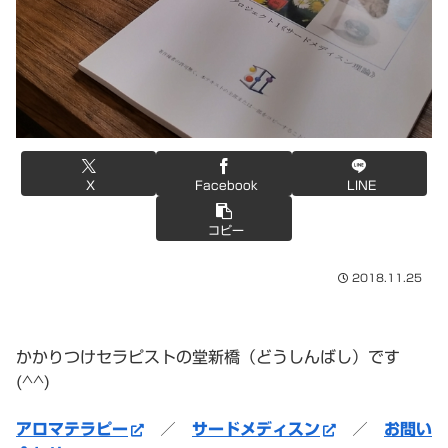
X
Facebook
LINE
コピー
2018.11.25
かかりつけセラピストの堂新橋（どうしんばし）です
(^^)
アロマテラピー
／
サードメディスン
／
お問い