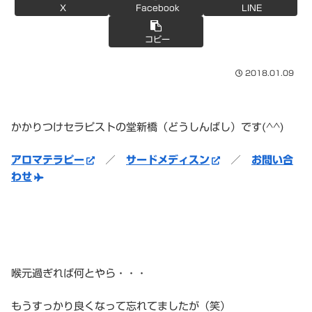
X
Facebook
LINE
コピー
2018.01.09
かかりつけセラピストの堂新橋（どうしんばし）です(^^)
アロマテラピー
／
サードメディスン
／
お問い合
わせ
喉元過ぎれば何とやら・・・
もうすっかり良くなって忘れてましたが（笑）