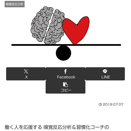
嗅覚反応分析
X
Facebook
LINE
コピー
2019.07.07
働く人を応援する 嗅覚反応分析＆習慣化コーチの