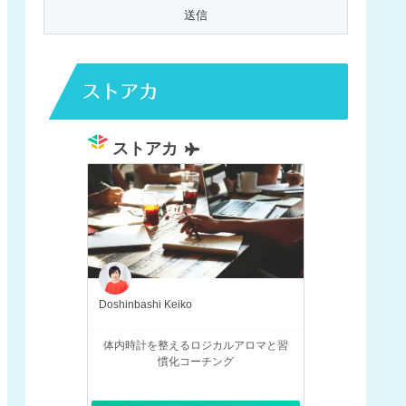
ストアカ
ストアカ
Doshinbashi Keiko
体内時計を整えるロジカルアロマと習
慣化コーチング