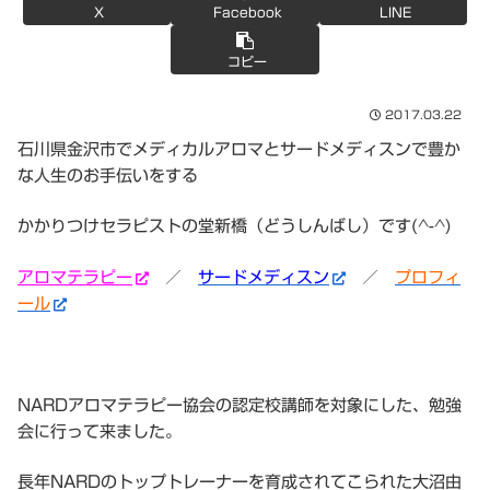
X
Facebook
LINE
コピー
2017.03.22
石川県金沢市でメディカルアロマとサードメディスンで豊か
な人生のお手伝いをする
かかりつけセラピストの堂新橋（どうしんばし）です(^-^)
アロマテラピー
／
サードメディスン
／
プロフィ
ール
NARDアロマテラピー協会の認定校講師を対象にした、勉強
会に行って来ました。
長年NARDのトップトレーナーを育成されてこられた大沼由