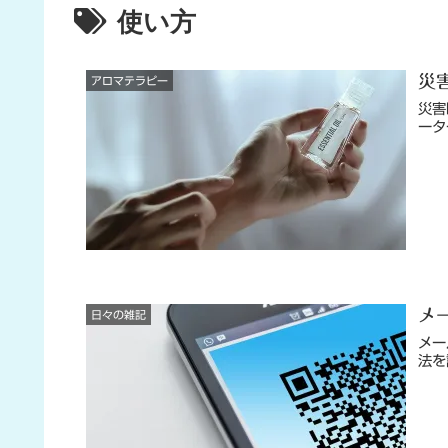
使い方
災
アロマテラピー
災害
ータ
メ
日々の雑記
メー
法を