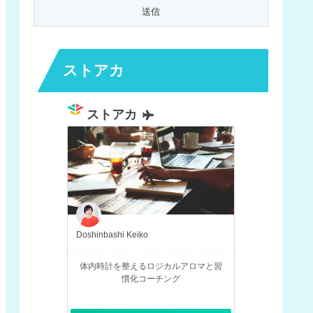
ストアカ
ストアカ
Doshinbashi Keiko
体内時計を整えるロジカルアロマと習
慣化コーチング