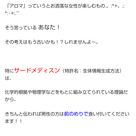
「アロマ」っていうとお洒落な女性が楽しむもの.。:*+。.:
*:･+:.’ﾟ
あなた！
そう思っている
その考えはもう古いかも！？しれませんよ〜。
サードメディスン
特に
（特許名：生体情報生成方法）
は、
化学的根拠や物理学などをもとに組み立てられている理論だ
から、
前のめりで
きちんと伝われば男性の方は
食い付いてください
ます！！