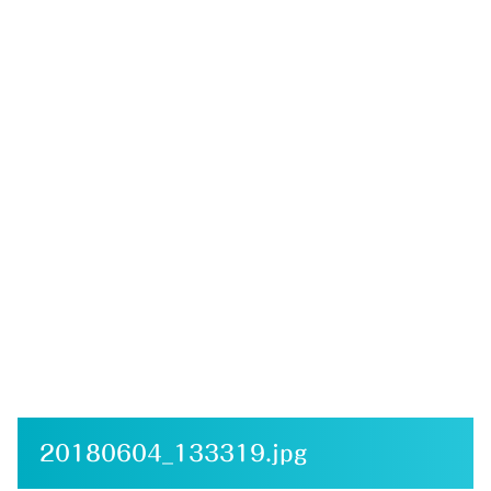
20180604_133319.jpg