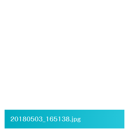
20180503_165138.jpg