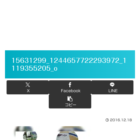
15631299_1244657722293972_1
119355205_o
X
Facebook
LINE
コピー
2016.12.18