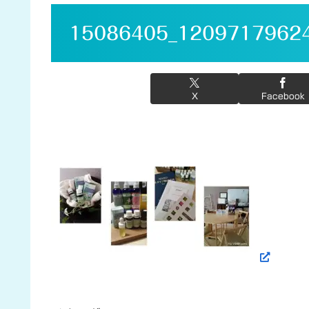
15086405_1209717962
X
Facebook