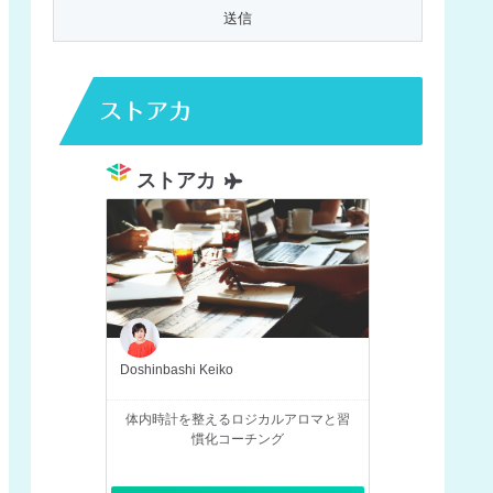
ストアカ
ストアカ
Doshinbashi Keiko
体内時計を整えるロジカルアロマと習
慣化コーチング