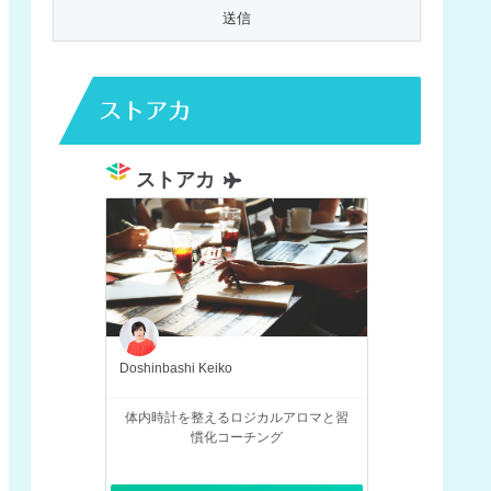
ストアカ
ストアカ
Doshinbashi Keiko
体内時計を整えるロジカルアロマと習
慣化コーチング