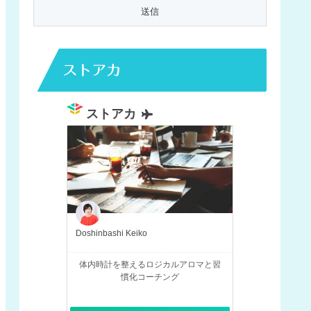
ストアカ
ストアカ
Doshinbashi Keiko
体内時計を整えるロジカルアロマと習
慣化コーチング