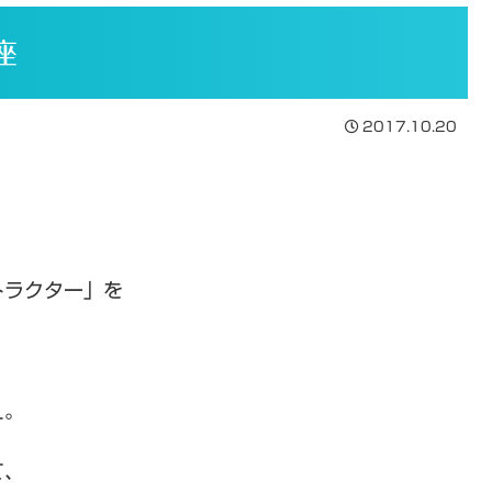
座
2017.10.20
トラクター」を
え。
て、